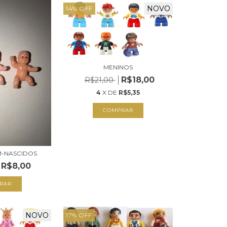
NOVO
14
%
OFF
MENINOS
R$18,00
R$21,00
4
X DE
R$5,35
COMPRAR
M-NASCIDOS
R$8,00
RAR
NOVO
17
%
OFF