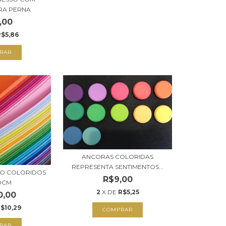
RA PERNA
,00
R$5,86
ANCORAS COLORIDAS
REPRESENTA SENTIMENTOS...
RO COLORIDOS
R$9,00
0CM
2
X DE
R$5,25
0,00
$10,29
COMPRAR