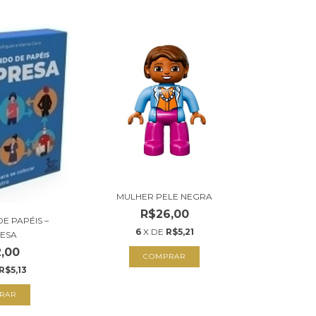
MULHER PELE NEGRA
R$26,00
E PAPÉIS –
6
X DE
R$5,21
ESA
,00
R$5,13