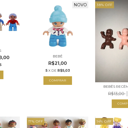
NOVO
38
%
OFF
S
BEBÊ
8,00
R$21,00
5
5
X DE
R$5,03
BEBÊS RECÉ
R$13,00
COMP
17
%
OFF
14
%
OFF