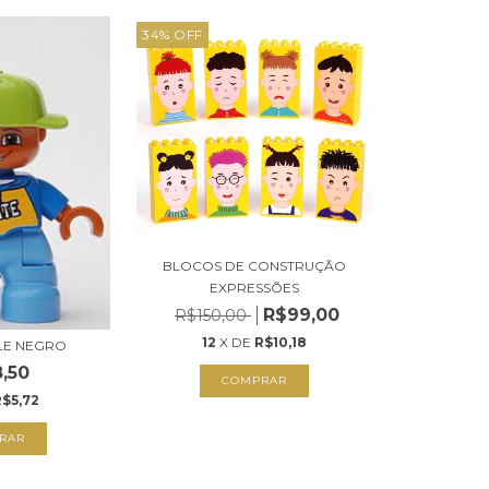
34
%
OFF
BLOCOS DE CONSTRUÇÃO
EXPRESSÕES
R$99,00
R$150,00
12
X DE
R$10,18
LE NEGRO
,50
R$5,72