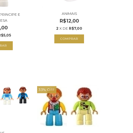
ANIMAIS
 PRINCIPE E
R$12,00
CESA
,00
2
X DE
R$7,00
R$5,05
COMPRAR
RAR
33
%
OFF
AIS