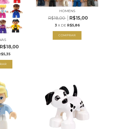
HOMENS
R$15,00
R$18,00
3
X DE
R$5,86
COMPRAR
NAS
R$18,00
R$5,35
RAR