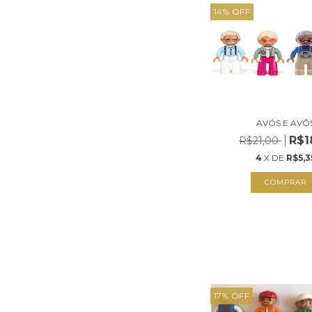
14
%
OFF
AVÓS E AVÔ
R$1
R$21,00
4
X DE
R$5,3
COMPRAR
17
%
OFF