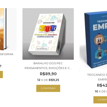
ANSFORMA
BARALHO DOS PEC
7
PENSAMENTOS, EMOÇÕES E C...
R$89,90
TROCANDO D
EMPR
12
X DE
R$9,25
R$42
10
X DE