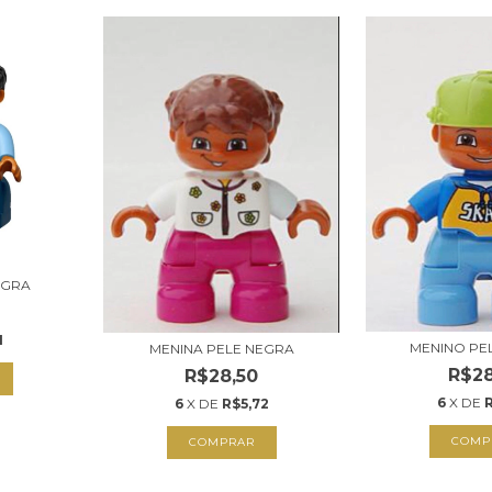
EGRA
1
MENINO PE
MENINA PELE NEGRA
R$28
R$28,50
6
X DE
6
X DE
R$5,72