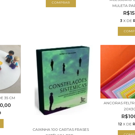
MULETA PA
R$15
3
X DE
E 35 CM
ANCORAS FELT
0,00
20X3
8
R$10
12
X DE
R
CAIXINHA 100 CARTAS FRASES