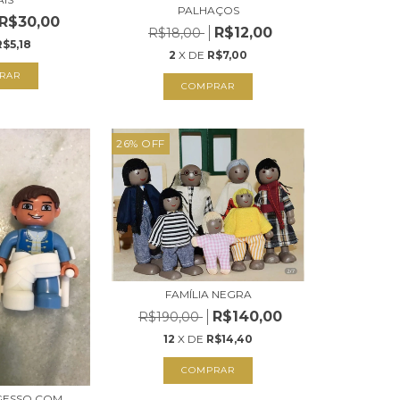
PALHAÇOS
R$30,00
R$12,00
R$18,00
R$5,18
2
X DE
R$7,00
RAR
COMPRAR
26
%
OFF
FAMÍLIA NEGRA
R$140,00
R$190,00
12
X DE
R$14,40
GESSO COM