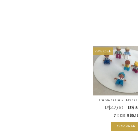
29
%
OFF
CAMPO BASE FIXO D
R$3
R$42,00
7
X DE
R$5,1
COMPRAR