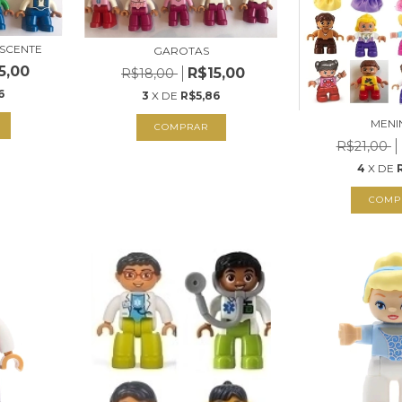
SCENTE
GAROTAS
5,00
R$15,00
R$18,00
6
3
X DE
R$5,86
MENI
COMPRAR
R$21,00
4
X DE
COMP