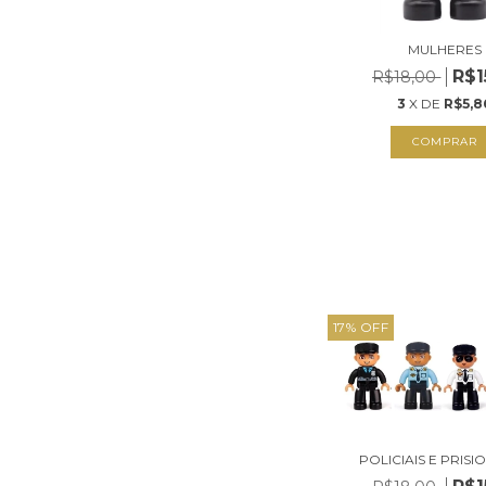
MULHERES
R$1
R$18,00
3
X DE
R$5,8
COMPRAR
17
%
OFF
POLICIAIS E PRISI