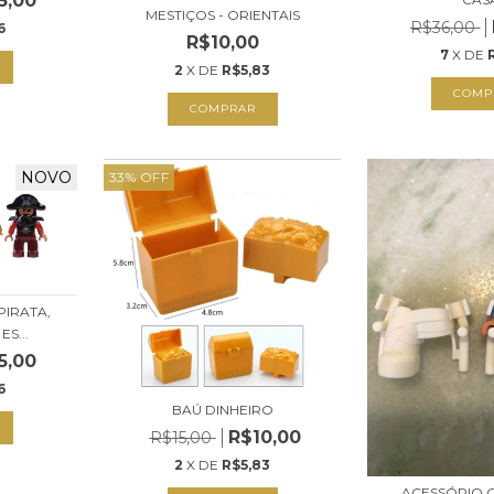
5,00
MESTIÇOS - ORIENTAIS
R$36,00
6
R$10,00
7
X DE
2
X DE
R$5,83
COMP
COMPRAR
NOVO
33
%
OFF
PIRATA,
S...
5,00
6
BAÚ DINHEIRO
R$10,00
R$15,00
2
X DE
R$5,83
ACESSÓRIO 