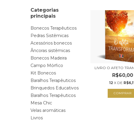
Categorias
principais
Bonecos Terapêuticos
Pedras Sistêmicas
Acessórios bonecos
Âncoras sistêmicas
Bonecos Madeira
Campo Mórfico
LIVRO O AFETO TR
Kit Bonecos
R$60,00
Baralhos Terapêuticos
12
X DE
R$6,1
Brinquedos Educativos
Baralhos Terapêuticos
Mesa Chic
Velas aromáticas
Livros