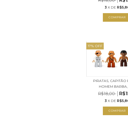
R$1
R$18,00
3
X DE
R$5,8
COMPRAR
17
%
OFF
PIRATAS, CAPITÃO 
HOMEM BARBA, E
R$1
R$18,00
3
X DE
R$5,8
COMPRAR