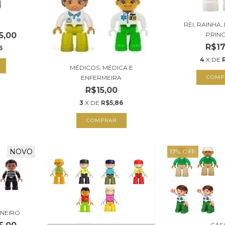
REI, RAINHA,
PRIN
5,00
R$17
6
4
X DE
MÉDICOS, MÉDICA E
ENFERMEIRA
COMP
R$15,00
3
X DE
R$5,86
COMPRAR
NOVO
17
%
OFF
ONEIRO
CAS