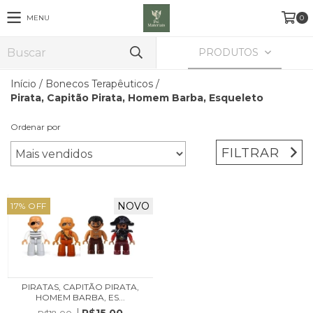
MENU
0
PRODUTOS
Início
/
Bonecos Terapêuticos
/
Pirata, Capitão Pirata, Homem Barba, Esqueleto
Ordenar por
FILTRAR
NOVO
17
%
OFF
PIRATAS, CAPITÃO PIRATA,
HOMEM BARBA, ES...