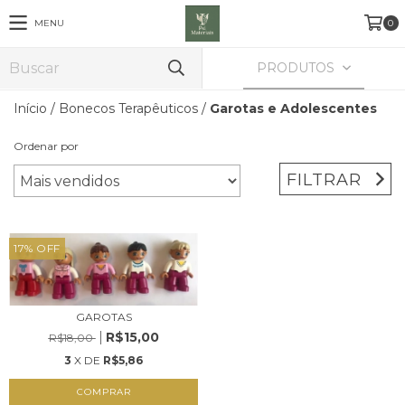
MENU
0
PRODUTOS
Início
/
Bonecos Terapêuticos
/
Garotas e Adolescentes
Ordenar por
FILTRAR
17
%
OFF
GAROTAS
R$15,00
R$18,00
3
X DE
R$5,86
COMPRAR