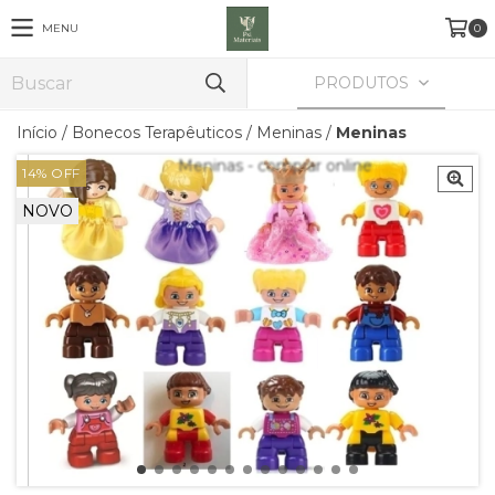
MENU
0
PRODUTOS
Início
/
Bonecos Terapêuticos
/
Meninas
/
Meninas
14
%
OFF
NOVO